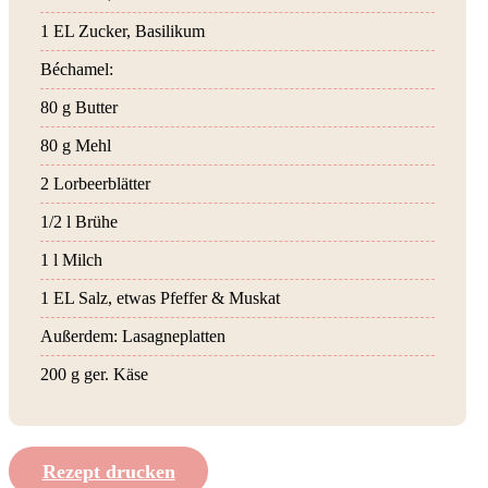
1 EL Zucker, Basilikum
Béchamel:
80 g Butter
80 g Mehl
2 Lorbeerblätter
1/2 l Brühe
1 l Milch
1 EL Salz, etwas Pfeffer & Muskat
Außerdem: Lasagneplatten
200 g ger. Käse
Rezept drucken