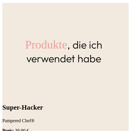
, die ich
Produkte
verwendet habe
Super-Hacker
Pampered Chef®
Preis:
39,90
€