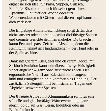
eignet sie sich ideal für Pasta, Suppen, Gulasch,
Eintöpfe, Risotto oder auch für selbst gemachtes
Apfelmus. Ob unter der Woche oder fürs
Wochenendessen mit Gästen – auf diesen Topf kannst du
dich verlassen.
Die langlebige Antihaftbeschichtung sorgt dafür, dass
nichts ansetzt oder anbrennt – selbst dickflüssige Saucen
und cremige Gerichte gelingen mühelos. Du brauchst
kaum Fett und sparst Zeit beim Abspülen, denn die
Reinigung gelingt im Handumdrehen – per Hand oder in
der Spülmaschine.
Dank integriertem Ausgießer und cleverem Deckel mit
Siebloch-Funktion kannst du überschüssige Flüssigkeit
sicher abgießen – ganz ohne zusätzliches Sieb. Der
ergonomische Y-Griff aus Edelstahl bleibt angenehm
kühl und ermöglicht dir ein komfortables Handling. Der
zusätzliche Seitengriff hilft beim sicheren Tragen und
Abgießen schwererer Speisen.
Der 8-lagige Aufbau mit Aluminiumkern sorgt für eine
schnelle und gleichmäßige Wärmeverteilung, ganz
gleich, ob du auf Gas, Ceran, Induktion oder im
Backofen kochst.