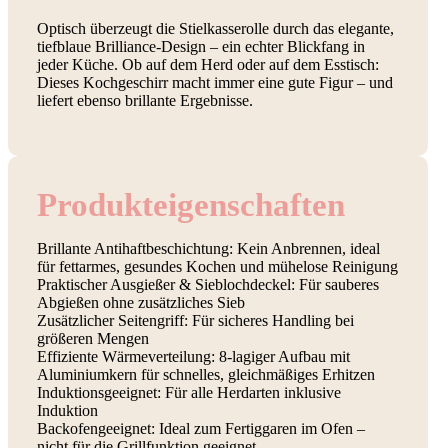
Optisch überzeugt die Stielkasserolle durch das elegante,
tiefblaue Brilliance-Design – ein echter Blickfang in
jeder Küche. Ob auf dem Herd oder auf dem Esstisch:
Dieses Kochgeschirr macht immer eine gute Figur – und
liefert ebenso brillante Ergebnisse.
Produkt­eigenschaften
Brillante Antihaftbeschichtung: Kein Anbrennen, ideal
für fettarmes, gesundes Kochen und mühelose Reinigung
Praktischer Ausgießer & Sieblochdeckel: Für sauberes
Abgießen ohne zusätzliches Sieb
Zusätzlicher Seitengriff: Für sicheres Handling bei
größeren Mengen
Effiziente Wärmeverteilung: 8-lagiger Aufbau mit
Aluminiumkern für schnelles, gleichmäßiges Erhitzen
Induktionsgeeignet: Für alle Herdarten inklusive
Induktion
Backofengeeignet: Ideal zum Fertiggaren im Ofen –
nicht für die Grillfunktion geeignet