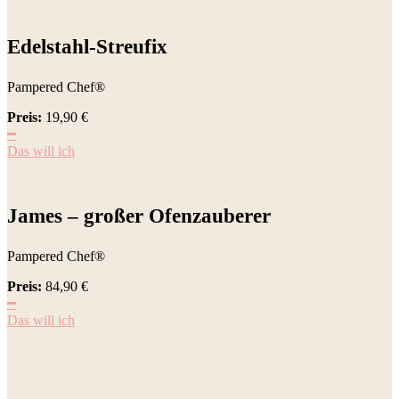
Edelstahl-Streufix
Pampered Chef®
Preis:
19,90
€
━
Das will ich
James – großer Ofenzauberer
Pampered Chef®
Preis:
84,90
€
━
Das will ich