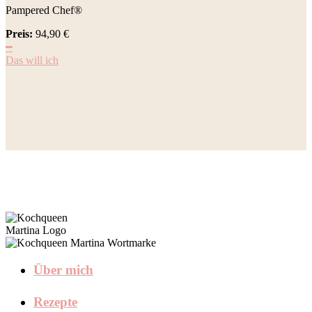
Pampered Chef®
Preis:
94,90
€
━
Das will ich
Über mich
Rezepte