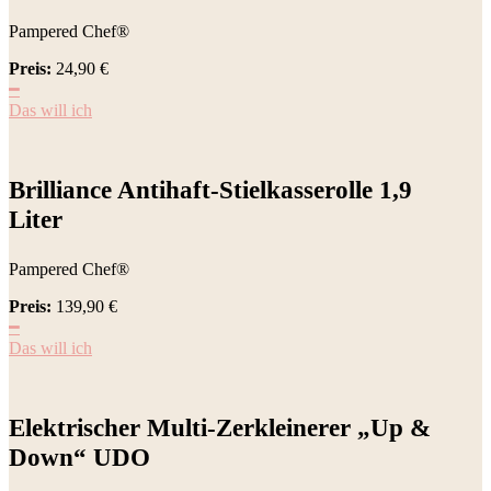
Pampered Chef®
Preis:
24,90
€
━
Das will ich
Brilliance Antihaft-Stielkasserolle 1,9
Liter
Pampered Chef®
Preis:
139,90
€
━
Das will ich
Elektrischer Multi-Zerkleinerer „Up &
Down“ UDO