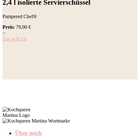
2,4 l isolierte Servierschüssel
Pampered Chef®
Preis:
79,90
€
━
Das will ich
Über mich