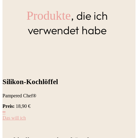
, die ich
Produkte
verwendet habe
Silikon-Kochlöffel
Pampered Chef®
Preis:
18,90
€
━
Das will ich