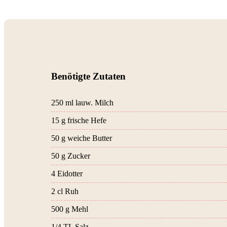
Benötigte Zutaten
250 ml lauw. Milch
15 g frische Hefe
50 g weiche Butter
50 g Zucker
4 Eidotter
2 cl Ruh
500 g Mehl
1/4 TL Salz