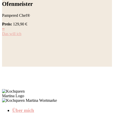
Ofenmeister
Pampered Chef®
Preis:
129,90
€
━
Das will ich
Über mich