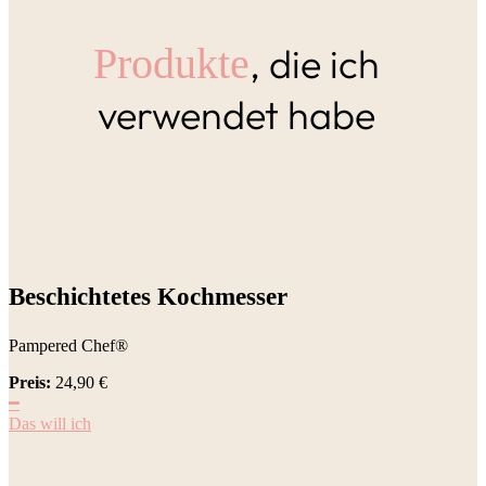
, die ich
Produkte
verwendet habe
Beschichtetes Kochmesser
Pampered Chef®
Preis:
24,90
€
━
Das will ich