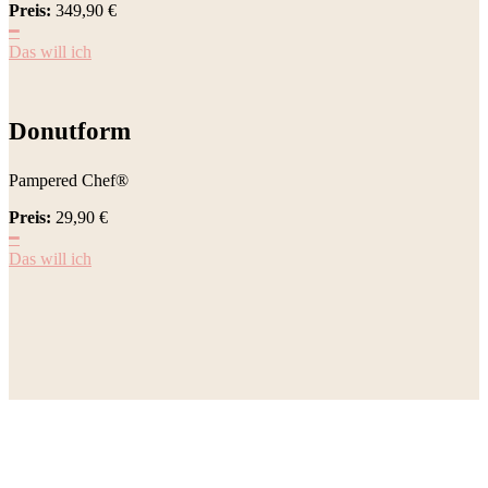
Preis:
349,90
€
━
Das will ich
Donutform
Pampered Chef®
Preis:
29,90
€
━
Das will ich