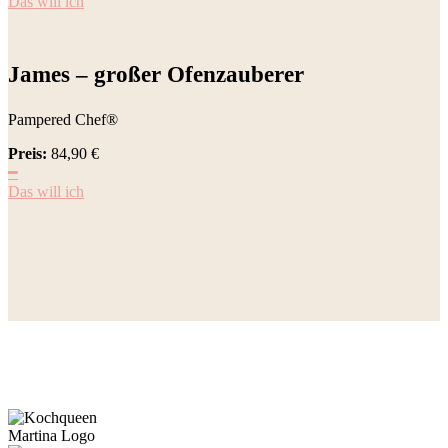
Das will ich
James – großer Ofenzauberer
Pampered Chef®
Preis:
84,90
€
━
Das will ich