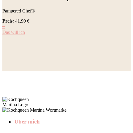
Pampered Chef®
Preis:
41,90
€
━
Das will ich
Über mich