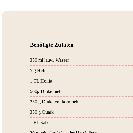
Benötigte Zutaten
350 ml lauw. Wasser
5 g Hefe
1 TL Honig
500g Dinkelmehl
250 g Dinkelvollkornmehl
350 g Quark
1 EL Salz
30 g gehackte Wal-oder Haselnüsse