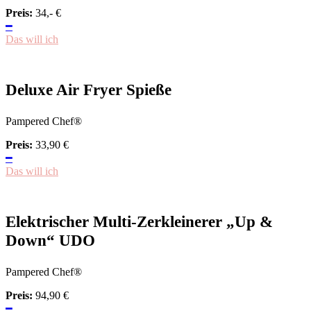
Preis:
34,-
€
━
Das will ich
Deluxe Air Fryer Spieße
Pampered Chef®
Preis:
33,90
€
━
Das will ich
Elektrischer Multi-Zerkleinerer „Up &
Down“ UDO
Pampered Chef®
Preis:
94,90
€
━