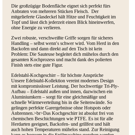
Die großzügige Bodenfläche eignet sich perfekt fürs
Anbraten von mehreren Stücken Fleisch. Der
mitgelieferte Glasdeckel hält Hitze und Feuchtigkeit im
Topf und lässt dich jederzeit einen Blick hineinwerfen,
ohne Energie zu verlieren.
Zwei robuste, verschweißte Griffe sorgen für sicheres
Handling – selbst wenn′s schwer wird. Vom Herd in den
Backofen und dann direkt auf den Tisch ist kein
Problem: Die Sauteuse begleitet dich mühelos durch den
gesamten Kochprozess und macht dank des polierten
Finish stets eine gute Figur.
Edelstahl-Kochgeschirr – für höchste Ansprüche
Unsere Edelstahl-Kollektion vereint modernes Design
mit kompromissloser Leistung. Der hochwertige Tri-Ply-
Aufbau – Edelstahl außen und innen, dazwischen ein
Aluminiumkern – sorgt für eine gleichmäßige und
schnelle Wärmeverteilung bis in die Seitenwände. So
gelingen perfekte Garergebnisse ohne Hotspots oder
Anbrennen.>br>Das Kochgeschirr ist absolut frei von
chemischen Beschichtungen wie PTFE. Es ist für alle
Herdarten geeignet, Backofen- und grillfest und hält
auch hohen Temperaturen mühelos stand. Zur Reinigung
kann es bequem in die Spülmaschine gegeben werden.