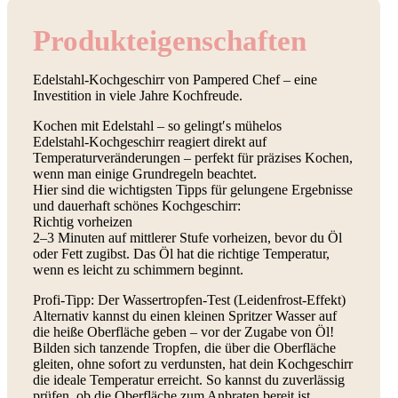
Produkt­eigenschaften
Edelstahl-Kochgeschirr von Pampered Chef – eine
Investition in viele Jahre Kochfreude.
Kochen mit Edelstahl – so gelingt′s mühelos
Edelstahl-Kochgeschirr reagiert direkt auf
Temperaturveränderungen – perfekt für präzises Kochen,
wenn man einige Grundregeln beachtet.
Hier sind die wichtigsten Tipps für gelungene Ergebnisse
und dauerhaft schönes Kochgeschirr:
Richtig vorheizen
2–3 Minuten auf mittlerer Stufe vorheizen, bevor du Öl
oder Fett zugibst. Das Öl hat die richtige Temperatur,
wenn es leicht zu schimmern beginnt.
Profi-Tipp: Der Wassertropfen-Test (Leidenfrost-Effekt)
Alternativ kannst du einen kleinen Spritzer Wasser auf
die heiße Oberfläche geben – vor der Zugabe von Öl!
Bilden sich tanzende Tropfen, die über die Oberfläche
gleiten, ohne sofort zu verdunsten, hat dein Kochgeschirr
die ideale Temperatur erreicht. So kannst du zuverlässig
prüfen, ob die Oberfläche zum Anbraten bereit ist.