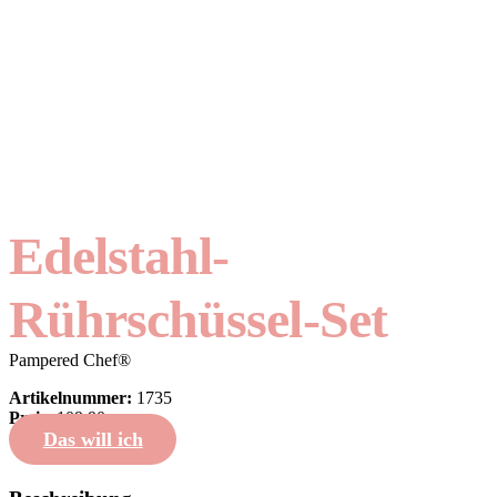
Edelstahl-
Rührschüssel-Set
Pampered Chef®
Artikelnummer:
1735
Preis:
109,90
Das will ich