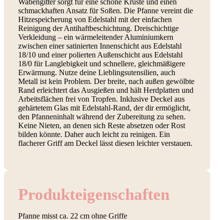
Wabengitter sorgt für eine schöne Kruste und einen
schmackhaften Ansatz für Soßen. Die Pfanne vereint die
Hitzespeicherung von Edelstahl mit der einfachen
Reinigung der Antihaftbeschichtung. Dreischichtige
Verkleidung – ein wärmeleitender Aluminiumkern
zwischen einer satinierten Innenschicht aus Edelstahl
18/10 und einer polierten Außenschicht aus Edelstahl
18/0 für Langlebigkeit und schnellere, gleichmäßigere
Erwärmung. Nutze deine Lieblingsutensilien, auch
Metall ist kein Problem. Der breite, nach außen gewölbte
Rand erleichtert das Ausgießen und hält Herdplatten und
Arbeitsflächen frei von Tropfen. Inklusive Deckel aus
gehärtetem Glas mit Edelstahl-Rand, der dir ermöglicht,
den Pfanneninhalt während der Zubereitung zu sehen.
Keine Nieten, an denen sich Reste absetzen oder Rost
bilden könnte. Daher auch leicht zu reinigen. Ein
flacherer Griff am Deckel lässt diesen leichter verstauen.
Produkt­eigenschaften
Pfanne misst ca. 22 cm ohne Griffe